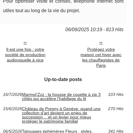
Pour optimiser visite et conseil, téléphone internet sont
utiles tout au long de la vie du projet.
06/09/2025 10:19 - 813 Hits
Il est une fois : votre
Protégez votre
société de production
maison cet hiver avec
audiovisuelle à nice
les chauffagistes de
Paris
Up-to-date posts
16/7/2026
Marmot'Zzz : la housse de couette à zip 3
103 Hits
côtés qui accélère l’habillage du lit
15/6/2026
Château de Pregny à Genève: quand une
270 Hits
collection d’art devient un enjeu de
succession… et un levier pour mieux
protéger le patrimoine familial
06/5/2026
Tatouages éphémères Fleurs : styles,
341 Hits