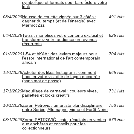
symbolique et formats pour faire éclore votre
look
08/4/2026
Housse de couette zippée sur 3 côtés :
491 Hits
gagner du temps (et de l’énergie) avec
Marmot'Zzz
04/4/2026
Twizz : monétisez votre contenu exclusif et
525 Hits
transformez votre audience en revenus
récurrents
01/2/2026
1-54 et AKAA : des leviers majeurs pour
704 Hits
l’essor international de l’art contemporain
africain
18/1/2026
Acheter des likes Instagram : comment
665 Hits
booster votre visibilité de façon encadrée
(sans mot de passe)
17/1/2026
Maquillage de carnaval : couleurs vives,
731 Hits
paillettes et looks créatifs
10/1/2026
Zoran Petrovic : un artiste pluridisciplinaire
758 Hits
entre Serbie, Allemagne, vigne et Forêt Noire
08/1/2026
Zoran PETROVIĆ : cote, résultats en ventes
679 Hits
aux enchères et conseils pour les
collectionneurs