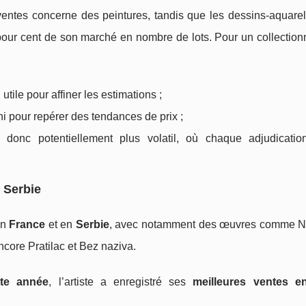
ventes concerne des peintures, tandis que les dessins-aquarell
ur cent de son marché en nombre de lots. Pour un collectionn
tile pour affiner les estimations ;
i pour repérer des tendances de prix ;
, donc potentiellement plus volatil, où chaque adjudicati
 Serbie
en
France
et en
Serbie
, avec notamment des œuvres comme N
ncore Pratilac et Bez naziva.
tte année
, l’artiste a enregistré ses
meilleures ventes e