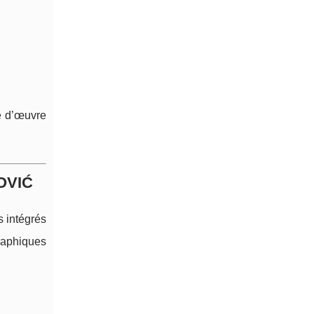
e d’œuvre
ROVIĆ
 intégrés
graphiques