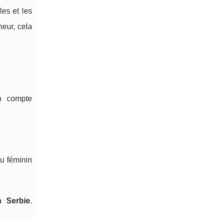
es et les
eur, cela
on compte
u féminin
n Serbie
.