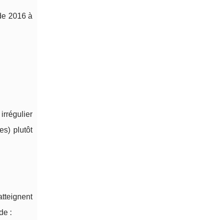
de 2016 à
irrégulier
s) plutôt
atteignent
de :