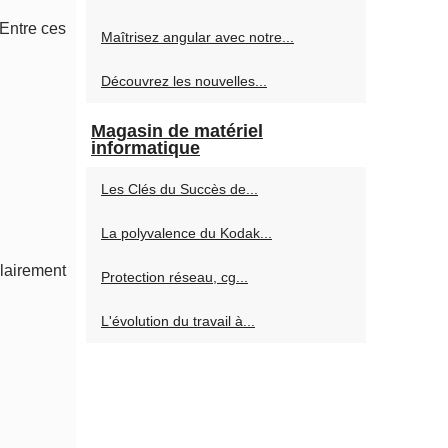
Entre ces
Maîtrisez angular avec notre...
Découvrez les nouvelles...
Magasin de matériel
informatique
Les Clés du Succès de...
La polyvalence du Kodak...
clairement
Protection réseau, cg...
L'évolution du travail à...