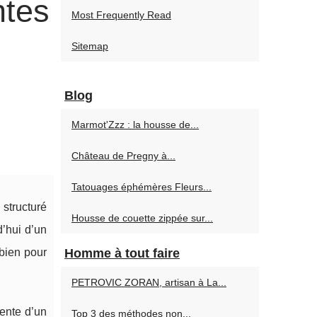
ntes
Most Frequently Read
Sitemap
Blog
Marmot'Zzz : la housse de...
Château de Pregny à...
Tatouages éphémères Fleurs...
structuré
Housse de couette zippée sur...
’hui d’un
 bien pour
Homme à tout faire
PETROVIC ZORAN, artisan à La...
vente d’un
Top 3 des méthodes non...