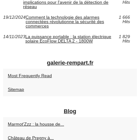
implications pour l'avenir de la détection de
Hits
réseau
19/12/2024
Comment la technologie des alarmes
1 666
connectées révolutionne la sécurité des
Hits
commerces
14/11/2023
La puissance portable : la station électrique
1 829
solaire EcoFlow DELTA 2 - 1800W
Hits
galerie-rempart.fr
Most Frequently Read
Sitemap
Blog
Marmot'Zzz : la housse de...
Château de Pregny à...