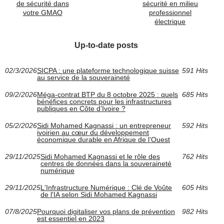
de sécurité dans
sécurité en milieu
votre GMAO
professionnel
électrique
Up-to-date posts
02/3/2026
SICPA : une plateforme technologique suisse
591 Hits
au service de la souveraineté
09/2/2026
Méga-contrat BTP du 8 octobre 2025 : quels
685 Hits
bénéfices concrets pour les infrastructures
publiques en Côte d’Ivoire ?
05/2/2026
Sidi Mohamed Kagnassi : un entrepreneur
592 Hits
ivoirien au cœur du développement
économique durable en Afrique de l’Ouest
29/11/2025
Sidi Mohamed Kagnassi et le rôle des
762 Hits
centres de données dans la souveraineté
numérique
29/11/2025
L'Infrastructure Numérique : Clé de Voûte
605 Hits
de l'IA selon Sidi Mohamed Kagnassi
07/8/2025
Pourquoi digitaliser vos plans de prévention
982 Hits
est essentiel en 2023