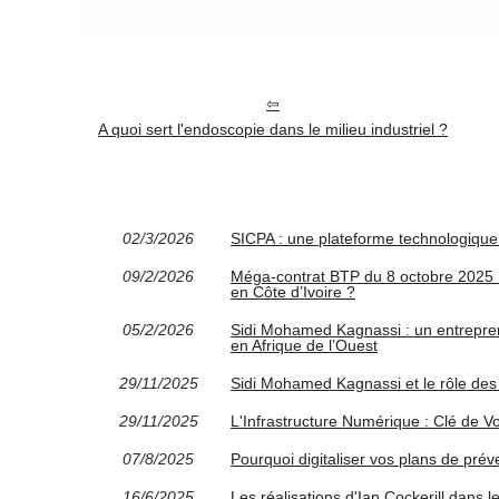
A quoi sert l'endoscopie dans le milieu industriel ?
02/3/2026
SICPA : une plateforme technologique 
09/2/2026
Méga-contrat BTP du 8 octobre 2025 : 
en Côte d’Ivoire ?
05/2/2026
Sidi Mohamed Kagnassi : un entrepre
en Afrique de l’Ouest
29/11/2025
Sidi Mohamed Kagnassi et le rôle de
29/11/2025
L'Infrastructure Numérique : Clé de V
07/8/2025
Pourquoi digitaliser vos plans de prév
16/6/2025
Les réalisations d'Ian Cockerill dans l