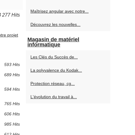
Maîtrisez angular avec notre...
3 277 Hits
Découvrez les nouvelles...
tre projet
Magasin de matériel
informatique
Les Clés du Succès de...
593 Hits
La polyvalence du Kodak...
689 Hits
Protection réseau, cg...
594 Hits
L'évolution du travail à...
765 Hits
606 Hits
985 Hits
612 Hits