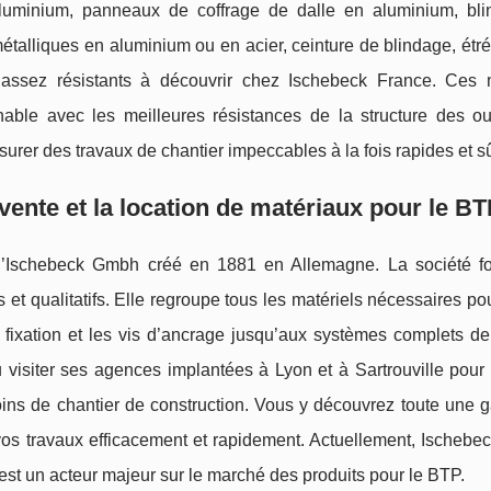
aluminium, panneaux de coffrage de dalle en aluminium, bl
talliques en aluminium ou en acier, ceinture de blindage, étr
assez résistants à découvrir chez Ischebeck France. Ces 
chable avec les meilleures résistances de la structure des o
surer des travaux de chantier impeccables à la fois rapides et s
vente et la location de matériaux pour le BT
 d’Ischebeck Gmbh créé en 1881 en Allemagne. La société fo
 et qualitatifs. Elle regroupe tous les matériels nécessaires po
 fixation et les vis d’ancrage jusqu’aux systèmes complets de 
u visiter ses agences implantées à Lyon et à Sartrouville pour
soins de chantier de construction. Vous y découvrez toute une
vos travaux efficacement et rapidement. Actuellement, Ischebe
st un acteur majeur sur le marché des produits pour le BTP.