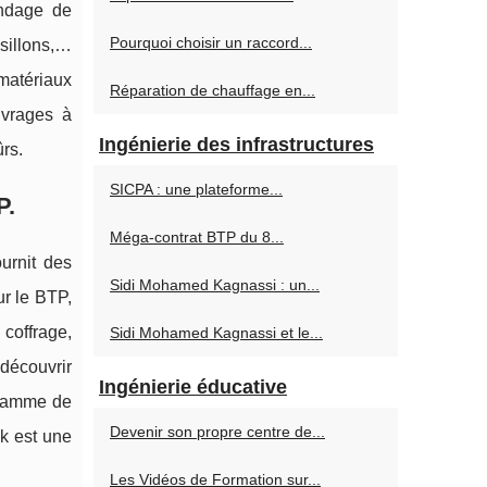
indage de
Pourquoi choisir un raccord...
ésillons,…
matériaux
Réparation de chauffage en...
uvrages à
Ingénierie des infrastructures
ûrs.
SICPA : une plateforme...
P.
Méga-contrat BTP du 8...
urnit des
Sidi Mohamed Kagnassi : un...
ur le BTP,
coffrage,
Sidi Mohamed Kagnassi et le...
 découvrir
Ingénierie éducative
 gamme de
Devenir son propre centre de...
ck est une
Les Vidéos de Formation sur...