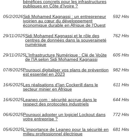
bénéfices concrets pour les infrastructures
publiques en Côte d’Ivoire ?
05/2/2026
Sidi Mohamed Kagnassi : un entrepreneur
592 Hits
ivoirien au cœur du développement
économique durable en Afrique de l’Ouest
29/11/2025
Sidi Mohamed Kagnassi et le rôle des
762 Hits
centres de données dans la souveraineté
numérique
29/11/2025
L'Infrastructure Numérique : Clé de Voûte
605 Hits
de l'IA selon Sidi Mohamed Kagnassi
07/8/2025
Pourquoi digitaliser vos plans de prévention
982 Hits
est essentiel en 2023
16/6/2025
Les réalisations d'Ian Cockerill dans le
611 Hits
secteur minier en Afrique
16/6/2025
Leaneo.com : sécurité accrue dans le
644 Hits
respect des protocoles industriels
06/6/2025
Pourquoi adopter un logiciel Lockout dans
772 Hits
votre entreprise ?
05/6/2025
L'importance de Leaneo pour la sécurité en
681 Hits
milieu professionnel électrique