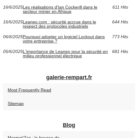
16/6/2025
Les réalisations d'Ian Cockerill dans le
611 Hits
secteur minier en Afrique
16/6/2025
Leaneo.com : sécurité accrue dans le
644 Hits
respect des protocoles industriels
06/6/2025
Pourquoi adopter un logiciel Lockout dans
773 Hits
votre entreprise ?
05/6/2025
L'importance de Leaneo pour la sécurité en
681 Hits
milieu professionnel électrique
galerie-rempart.fr
Most Frequently Read
Sitemap
Blog
Marmot'Zzz : la housse de...