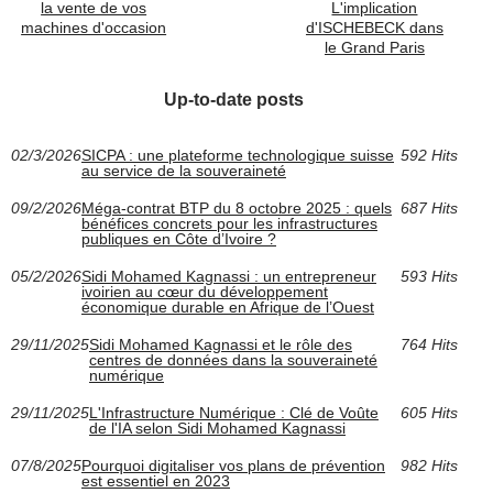
la vente de vos
L'implication
machines d'occasion
d'ISCHEBECK dans
le Grand Paris
Up-to-date posts
02/3/2026
SICPA : une plateforme technologique suisse
592 Hits
au service de la souveraineté
09/2/2026
Méga-contrat BTP du 8 octobre 2025 : quels
687 Hits
bénéfices concrets pour les infrastructures
publiques en Côte d’Ivoire ?
05/2/2026
Sidi Mohamed Kagnassi : un entrepreneur
593 Hits
ivoirien au cœur du développement
économique durable en Afrique de l’Ouest
29/11/2025
Sidi Mohamed Kagnassi et le rôle des
764 Hits
centres de données dans la souveraineté
numérique
29/11/2025
L'Infrastructure Numérique : Clé de Voûte
605 Hits
de l'IA selon Sidi Mohamed Kagnassi
07/8/2025
Pourquoi digitaliser vos plans de prévention
982 Hits
est essentiel en 2023