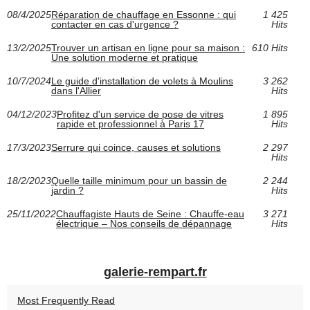
08/4/2025
Réparation de chauffage en Essonne : qui
1 425
contacter en cas d'urgence ?
Hits
13/2/2025
Trouver un artisan en ligne pour sa maison :
610 Hits
Une solution moderne et pratique
10/7/2024
Le guide d'installation de volets à Moulins
3 262
dans l'Allier
Hits
04/12/2023
Profitez d'un service de pose de vitres
1 895
rapide et professionnel à Paris 17
Hits
17/3/2023
Serrure qui coince, causes et solutions
2 297
Hits
18/2/2023
Quelle taille minimum pour un bassin de
2 244
jardin ?
Hits
25/11/2022
Chauffagiste Hauts de Seine : Chauffe-eau
3 271
électrique – Nos conseils de dépannage
Hits
galerie-rempart.fr
Most Frequently Read