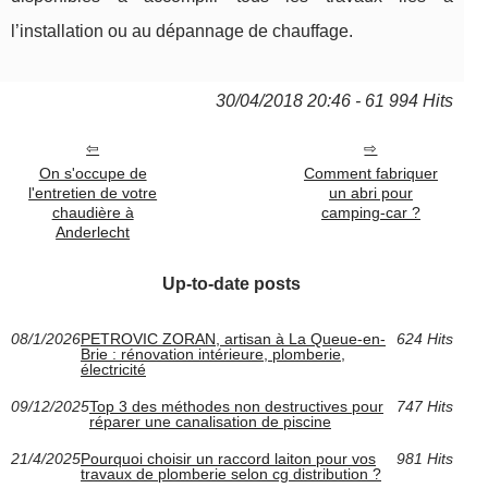
l’installation ou au dépannage de chauffage.
30/04/2018 20:46 - 61 994 Hits
On s'occupe de
Comment fabriquer
l'entretien de votre
un abri pour
chaudière à
camping-car ?
Anderlecht
Up-to-date posts
08/1/2026
PETROVIC ZORAN, artisan à La Queue-en-
624 Hits
Brie : rénovation intérieure, plomberie,
électricité
09/12/2025
Top 3 des méthodes non destructives pour
747 Hits
réparer une canalisation de piscine
21/4/2025
Pourquoi choisir un raccord laiton pour vos
981 Hits
travaux de plomberie selon cg distribution ?